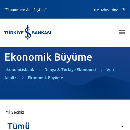
"Ekonominin Ana Sayfası"
Bizi Takip Edin!
Ekonomik Büyüme
ekonomi.isbank
Dünya & Türkiye Ekonomisi
Veri
Analizi
Ekonomik Büyüme
Yıl Seçiniz